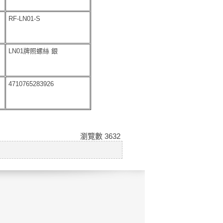
RF-LN01-S
LN01牌照螺絲 銀
4710765283926
瀏覽數
3632