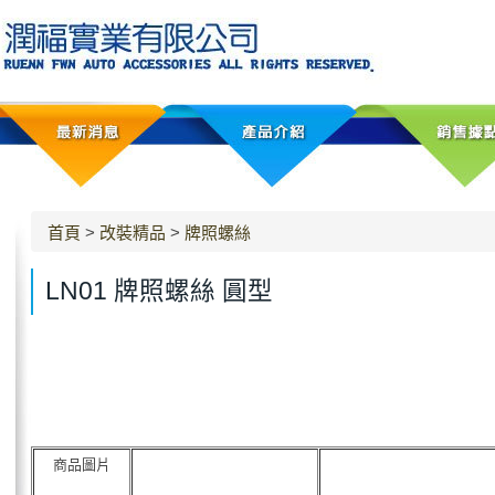
首頁
>
改裝精品
>
牌照螺絲
LN01 牌照螺絲 圓型
商品圖片