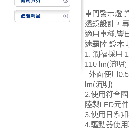
車門警示燈
透鏡設計，
:
適用車種
豐
速霸陸
鈴木
1.
1
潤福採用
110 lm(
)
流明
0.
外面使用
lm(
)
流明
2.
使用符合國
LED
陸製
元件
3.
使用日系知
4.
驅動器使用