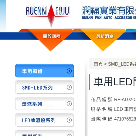
首頁
>
SMD_LED系
車用LED
商 品 編 號
RF-AL02-
規 格 名 稱
LED 車門
國 際 條 碼
471076528