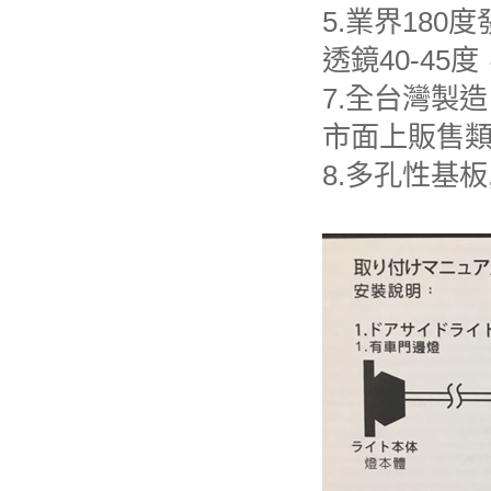
5.
180
業界
度
40-45
透鏡
度
7.
全台灣製造
市面上販售
8.
多孔性基板