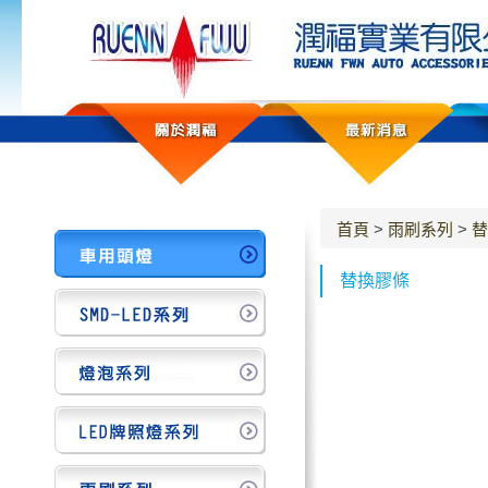
首頁
>
雨刷系列
>
替
替換膠條