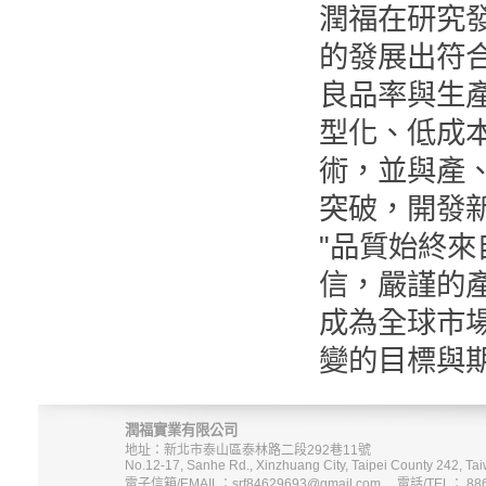
潤福在研究
的發展出符
良品率與生
型化、低成
術，並與產
突破，開發
"品質始終來
信，嚴謹的
成為全球市
變的目標與
潤福實業有限公司
地址：新北市泰山區泰林路二段292巷11號
No.12-17, Sanhe Rd., Xinzhuang City, Taipei County 242, Tai
電子信箱/EMAIL：srf84629693@gmail.com 電話/TEL： 886-