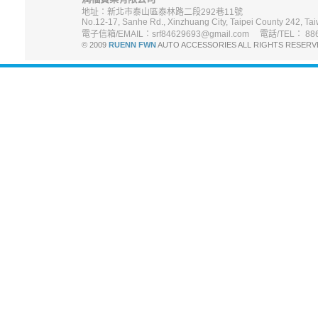
地址：新北市泰山區泰林路二段292巷11號
No.12-17, Sanhe Rd., Xinzhuang City, Taipei County 242, Tai
電子信箱/EMAIL：srf84629693@gmail.com 電話/TEL： 886-
© 2009
RUENN FWN
AUTO ACCESSORIES ALL RIGHTS R