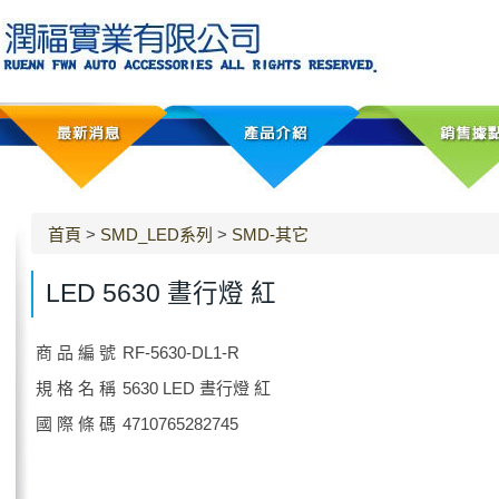
首頁
>
SMD_LED系列
>
SMD-其它
LED 5630 晝行燈 紅
商 品 編 號
RF-5630-DL1-R
規 格 名 稱
5630 LED 晝行燈 紅
國 際 條 碼
4710765282745