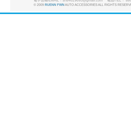
電子信箱/EMAIL：srf84629693@gmail.com 電話/TEL： 886-
© 2009
RUENN FWN
AUTO ACCESSORIES ALL RIGHTS R