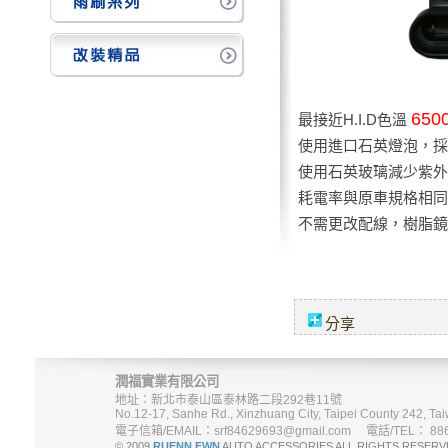
650
最接近H.I.D色溫
使用進口石英燈泡，採
使用石英玻璃減少紫外
耗電率與原車規格相同
不需更改配線，樹脂鏡
分享
潤福實業有限公司
地址：新北市泰山區泰林路二段292巷11號
No.12-17, Sanhe Rd., Xinzhuang City, Taipei County 242, Tai
電子信箱/EMAIL：srf84629693@gmail.com 電話/TEL： 886-
© 2009
RUENN FWN
AUTO ACCESSORIES ALL RIGHTS R