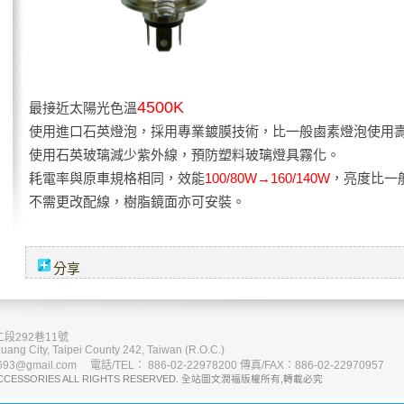
4500K
最接近太陽光色溫
使用進口石英燈泡，採用專業鍍膜技術，比一般鹵素燈泡使用
使用石英玻璃減少紫外線，預防塑料玻璃燈具霧化。
耗電率與原車規格相同，效能
100/80W→160/140W
，亮度比一
不需更改配線，樹脂鏡面亦可安裝。
分享
段292巷11號
uang City, Taipei County 242, Taiwan (R.O.C.)
93@gmail.com 電話/TEL： 886-02-22978200 傳真/FAX：886-02-22970957
CCESSORIES ALL RIGHTS RESERVED. 全站圖文潤福版權所有,轉載必究