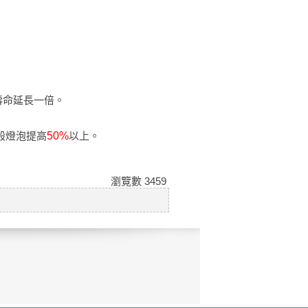
壽命延長一倍。
般燈泡提高
50%
以上。
瀏覽數
3459