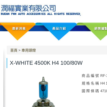
首頁
>
車用頭燈
X-WHITE 4500K H4 100/80W
商 品 編 號
RF-
規 格 名 稱
H4 
國 際 條 碼
471