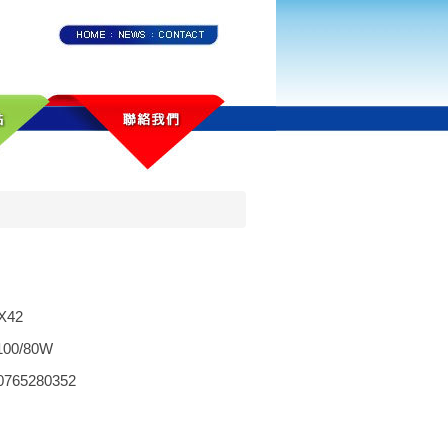
X42
100/80W
0765280352