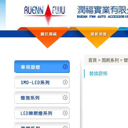
首頁
>
雨刷系列
>
替
替換膠條