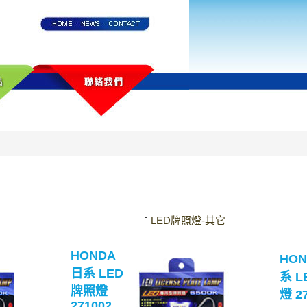
LED牌照燈-其它
HONDA
HON
日系 LED
系 
牌照燈
燈 2
271002