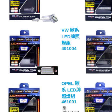
VW 歐系
LED牌照
燈組
491004
OPEL 歐
系 LED牌
照燈組
461001
編