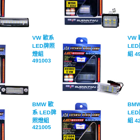
VW 歐系
VW
LED牌照
LE
燈組
組 4
491003
BMW 歐
BM
系 LED牌
LE
照燈組
組 4
421005