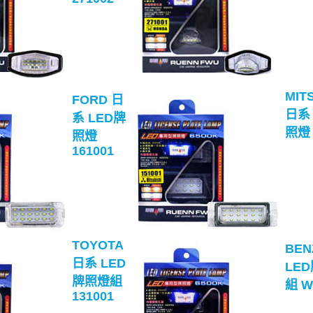
MIT
FORD 日
日系
系 LED牌
照燈 
照燈
161001
TOYOTA
BEN
日系 LED
LE
牌照燈組
組 W
131001